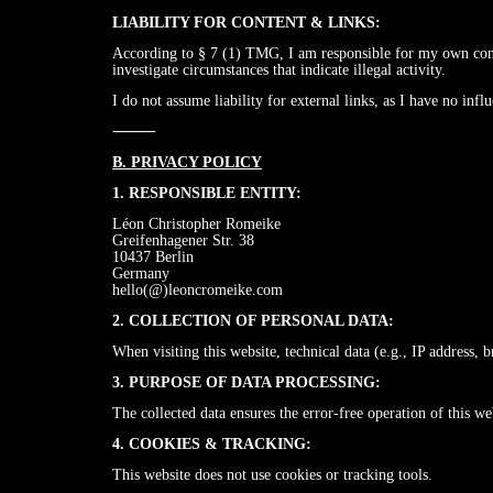
LIABILITY FOR CONTENT & LINKS:
According to § 7 (1) TMG, I am responsible for my own conte
investigate circumstances that indicate illegal activity.
I do not assume liability for external links, as I have no infl
⸻
B. PRIVACY POLICY
1. RESPONSIBLE ENTITY:
Léon Christopher Romeike
Greifenhagener Str. 38
10437 Berlin
Germany
hello(@)leoncromeike.com
2. COLLECTION OF PERSONAL DATA:
When visiting this website, technical data (e.g., IP address, 
3. PURPOSE OF DATA PROCESSING:
The collected data ensures the error-free operation of this web
4. COOKIES & TRACKING:
This website does not use cookies or tracking tools.